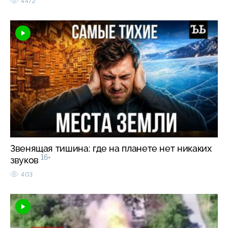
4472
Звенящая тишина: где на планете нет никаких
16+
звуков
403