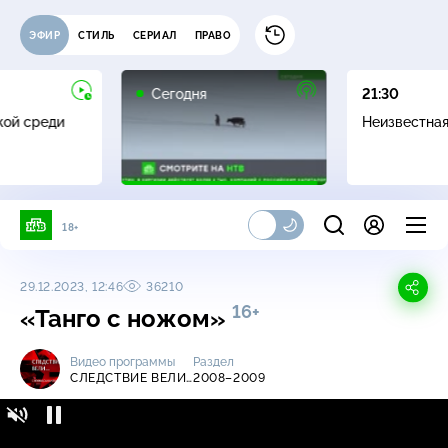
ЭФИР
СТИЛЬ
СЕРИАЛ
ПРАВО
Сегодня
21:30
жой среди
Неизвестна
18+
29.12.2023, 12:46
36210
16+
«Танго с ножом»
Видео программы
Раздел
СЛЕДСТВИЕ ВЕЛИ…
2008–2009
Следствие вели… / 2008-2009 / «Танго с
16+