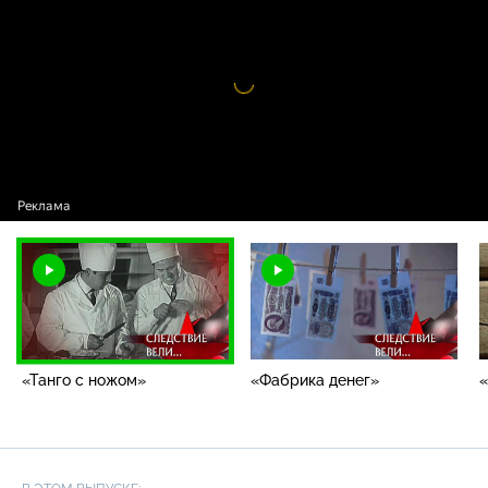
ножом»
Видео
проигрыватель
загружается.
«Танго с ножом»
«Фабрика денег»
«