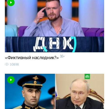
16+
«Фиктивный наследник?»
10898