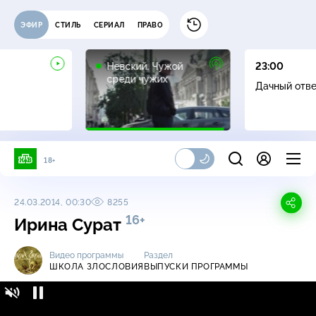
ЭФИР
СТИЛЬ
СЕРИАЛ
ПРАВО
16+
Невский. Чужой
23:00
среди чужих
Дачный отв
18+
24.03.2014, 00:30
8255
16+
Ирина Сурат
Видео программы
Раздел
ШКОЛА ЗЛОСЛОВИЯ
ВЫПУСКИ ПРОГРАММЫ
Школа злословия / Выпуски программы /
16+