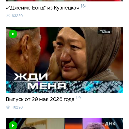
16+
«"Джеймс Бонд" из Кузнецка»
63280
12+
Выпуск от 29 мая 2026 года
48290