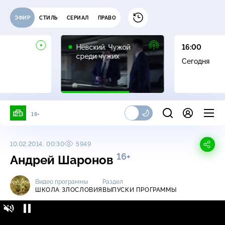
ЭФИР
СТИЛЬ
СЕРИАЛ
ПРАВО
16+
Невский. Чужой
16:00
среди чужих
Сегодня
18+
10.02.2014, 00:30
5949
16+
Андрей Шаронов
Видео программы
Раздел
ШКОЛА ЗЛОСЛОВИЯ
ВЫПУСКИ ПРОГРАММЫ
Школа злословия / Выпуски программы /
16+