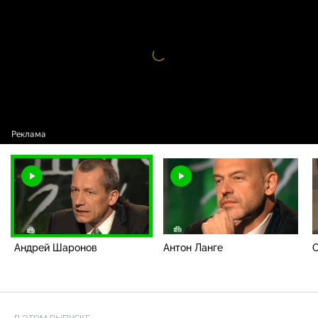
Андрей Шаронов
Видео
проигрыватель
загружается.
Андрей Шаронов
Антон Ланге
О