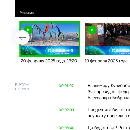
. 19:20
20 февраля 2025 года. 16:20
19 февраля 2025 года. 
В ЭТОМ
Владимиру Кулибабе 
00:01:07
ВЫПУСКЕ:
Экс-президент
федер
Александра Боброва в
Предъявите билет: г
00:02:33
неуплату проезда в 
Да будет свет! Рест
00:08:40