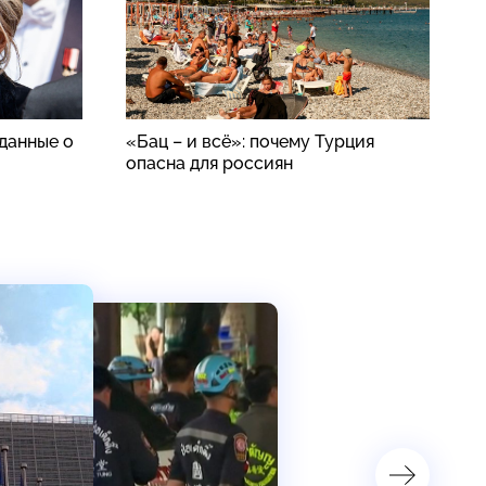
данные о
«Бац – и всё»: почему Турция
В
опасна для россиян
ч