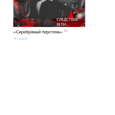
16+
«Серебряный перстень»
93157