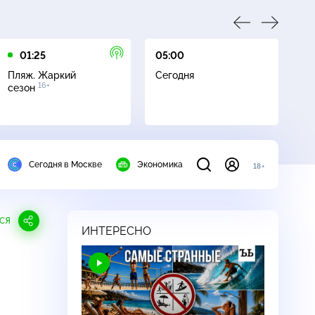
01:25
05:00
05
Пляж. Жаркий
Сегодня
Пл
16+
сезон
с
Сегодня в Москве
Экономика
18+
СЯ
ИНТЕРЕСНО