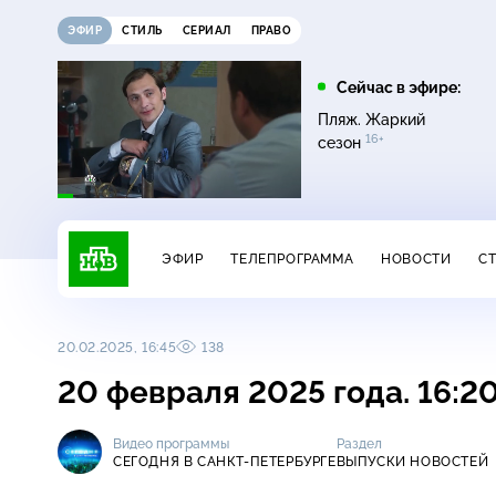
ЭФИР
СТИЛЬ
СЕРИАЛ
ПРАВО
16:00
17:00
Сейчас в эфире:
ди
Сегодня
Невский. Чужой среди
Пляж. Жаркий
16+
чужих
16+
сезон
ЭФИР
ТЕЛЕПРОГРАММА
НОВОСТИ
С
20.02.2025, 16:45
138
20 февраля 2025 года. 16:2
Видео программы
Раздел
СЕГОДНЯ В САНКТ-ПЕТЕРБУРГЕ
ВЫПУСКИ НОВОСТЕЙ