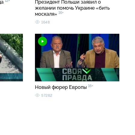
12+
да
Президент Польши заявил о
желании помочь Украине «бить
16+
москаля»
1648
16+
Новый фюрер Европы
57282