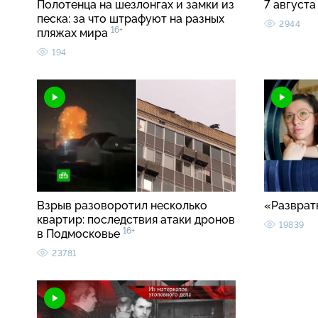
Полотенца на шезлонгах и замки из
7 августа
песка: за что штрафуют на разных
2944
16+
пляжах мира
194
Взрыв разоворотил несколько
«Разврат
квартир: последствия атаки дронов
19839
16+
в Подмосковье
23781