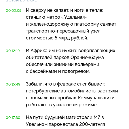
В ЭТОМ ВЫПУСКЕ:
И сверху не капает, и ноги в тепле:
00:02:05
станцию метро «Удельная»
и железнодорожную платформу свяжет
транспортно-пересадочный
узел
стоимостью 5 млрд рублей.
И Африка им не нужна: водоплавающих
00:12:19
обитателей парков Ораниенбаума
обеспечили зимними вольерами
с бассейнами и подогревом.
Забыли, что в феврале снег бывает:
00:15:49
петербургские автомобилисты застряли
в аномальных пробках. Коммунальщики
работают в усиленном режиме.
На пути будущей магистрали М7 в
00:17:30
Удельном парке встала
200-летняя