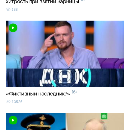
хитрость при взятии Зарницы
188
16+
«Фиктивный наследник?»
10526