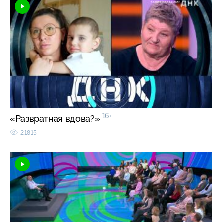
16+
«Развратная вдова?»
21815