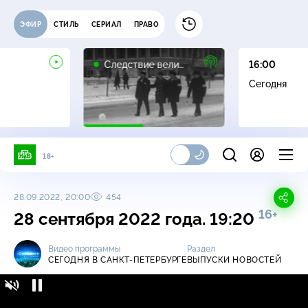
ЭФИР
СТИЛЬ
СЕРИАЛ
ПРАВО
16+
Следствие вели…
16:00
Сегодня
18+
28.09.2022, 20:00
454
16+
28 сентября 2022 года. 19:20
Видео программы
Раздел
СЕГОДНЯ В САНКТ-ПЕТЕРБУРГЕ
ВЫПУСКИ НОВОСТЕЙ
Сегодня в Санкт-Петербурге / Выпуски
16+