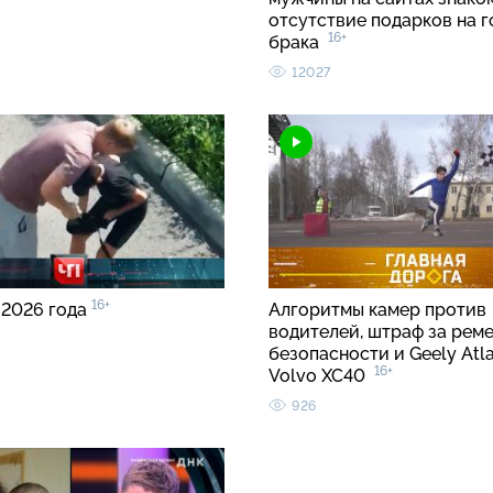
отсутствие подарков на 
16+
брака
12027
16+
 2026 года
Алгоритмы камер против
водителей, штраф за рем
безопасности и Geely Atla
16+
Volvo XC40
926