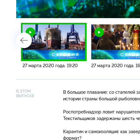
Загрузка
:
5.62%
/
6:15
27 марта 2020 года. 19:20
27 марта 2020 года. 16
В ЭТОМ
В большое плавание: со стапелей 
ВЫПУСКЕ:
истории страны большой рыболовн
Роспотребнадзор ловит нарушителе
Текстильщиков задержаны шесть че
Карантин и самоизоляция: как заве
формат?