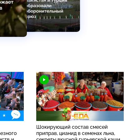
о
Шокирующий состав смесей
ьезного
приправ, цианид в семенах льна,
мств и
секреты вкусной гурьевской каши