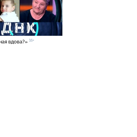
16+
ная вдова?»