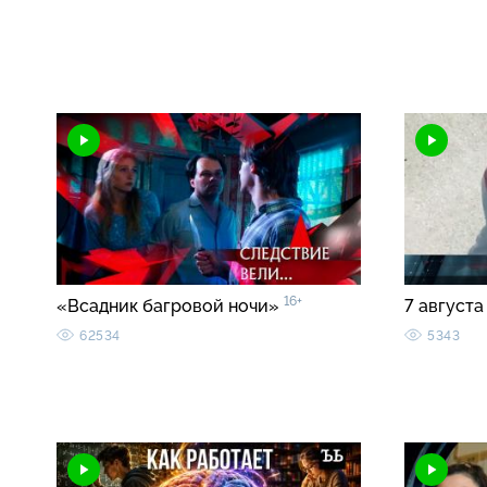
16+
«Всадник багровой ночи»
7 августа
62534
5343