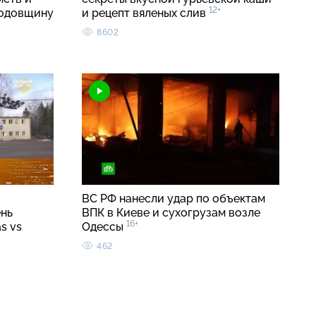
12+
годовщину
и рецепт вяленых слив
8602
ВС РФ нанесли удар по объектам
ень
ВПК в Киеве и сухогрузам возле
16+
s vs
Одессы
462