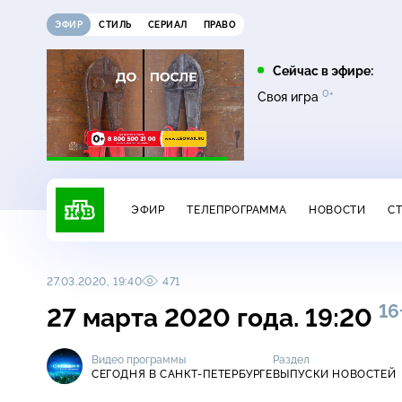
ЭФИР
СТИЛЬ
СЕРИАЛ
ПРАВО
08:00
09:00
Сейчас в эфире:
12+
0+
0+
Живая еда
Квартирный вопрос
Своя игра
ЭФИР
ТЕЛЕПРОГРАММА
НОВОСТИ
С
27.03.2020, 19:40
471
16
27 марта 2020 года. 19:20
Видео программы
Раздел
СЕГОДНЯ В САНКТ-ПЕТЕРБУРГЕ
ВЫПУСКИ НОВОСТЕЙ