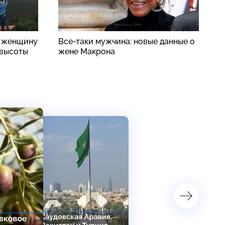
: женщину
Все-таки мужчина: новые данные о
Ф
 высоты
жене Макрона
в