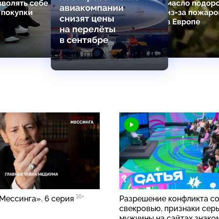
16+
Мессинга». 6 серия
Разрешение конфликта с
свекровью, признаки сер
мужчины на сайтах знако