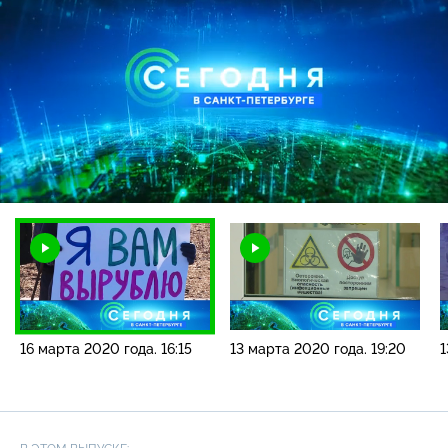
Загрузка
:
7.17%
/
Наст
16 марта 2020 года. 16:15
13 марта 2020 года. 19:20
1