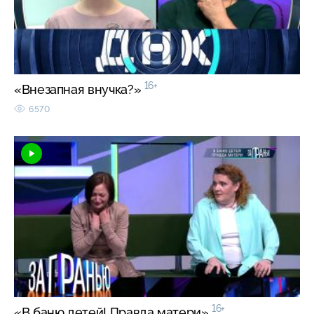
16+
«Внезапная внучка?»
6570
16+
«В баню детей! Правда матери»