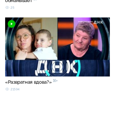
обманывает
25
16+
«Развратная вдова?»
21594