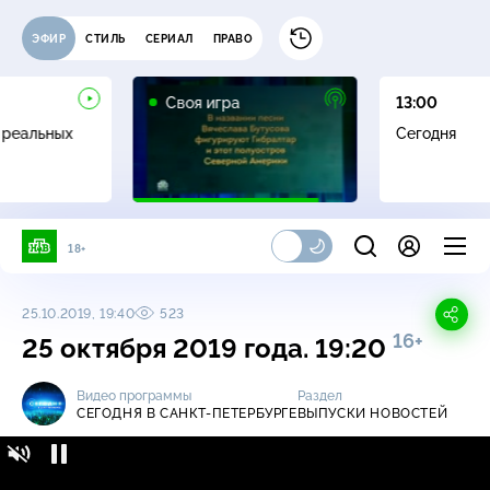
ЭФИР
СТИЛЬ
СЕРИАЛ
ПРАВО
0+
Своя игра
13:00
 реальных
Сегодня
18+
25.10.2019, 19:40
523
16+
25 октября 2019 года. 19:20
Видео программы
Раздел
СЕГОДНЯ В САНКТ-ПЕТЕРБУРГЕ
ВЫПУСКИ НОВОСТЕЙ
Сегодня в Санкт-Петербурге / Выпуски
16+