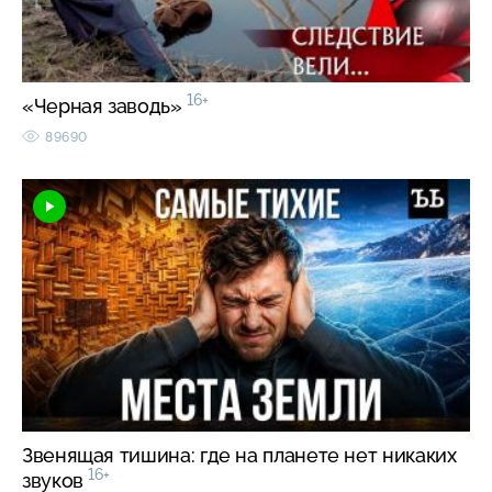
16+
«Черная заводь»
89690
Звенящая тишина: где на планете нет никаких
16+
звуков