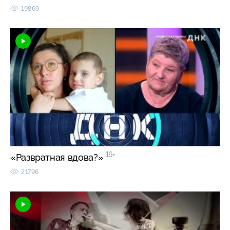
19869
16+
«Развратная вдова?»
21796