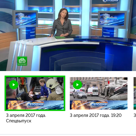
Загрузка
:
3.60%
/
Наст
3 апреля 2017 года.
3 апреля 2017 года. 19:20
3
Спецвыпуск