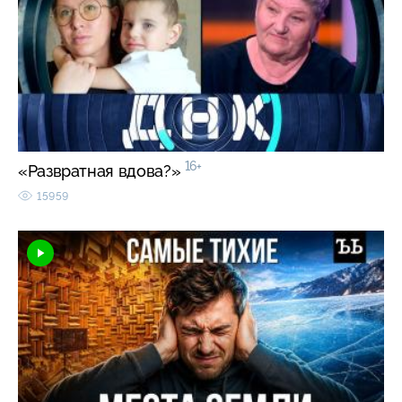
16+
«Развратная вдова?»
15959