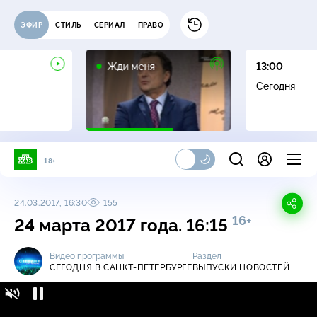
ЭФИР
СТИЛЬ
СЕРИАЛ
ПРАВО
16+
Жди меня
13:00
Сегодня
18+
24.03.2017, 16:30
155
16+
24 марта 2017 года. 16:15
Видео программы
Раздел
СЕГОДНЯ В САНКТ-ПЕТЕРБУРГЕ
ВЫПУСКИ НОВОСТЕЙ
Сегодня в Санкт-Петербурге / Выпуски
16+