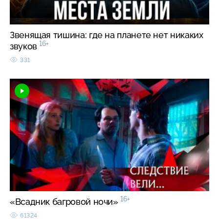
Звенящая тишина: где на планете нет никаких
16+
звуков
331
16+
«Всадник багровой ночи»
61324