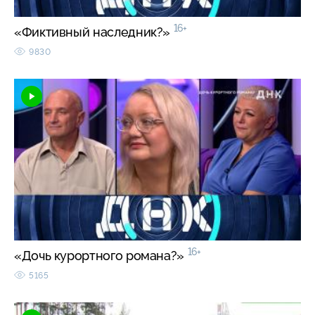
16+
«Фиктивный наследник?»
9830
16+
«Дочь курортного романа?»
5165