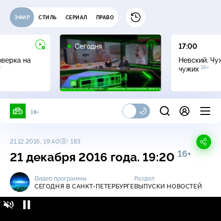
ЭФИР
СТИЛЬ
СЕРИАЛ
ПРАВО
Сегодня
17:00
оверка на
Невский. Чу
+
16+
чужих
18+
21.12.2016, 19:40
183
16+
21 декабря 2016 года. 19:20
Видео программы
Раздел
СЕГОДНЯ В САНКТ-ПЕТЕРБУРГЕ
ВЫПУСКИ НОВОСТЕЙ
Сегодня в Санкт-Петербурге / Выпуски
16+