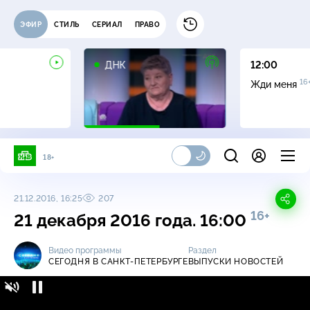
ЭФИР
СТИЛЬ
СЕРИАЛ
ПРАВО
16+
ДНК
12:00
16
Жди меня
18+
21.12.2016, 16:25
207
16+
21 декабря 2016 года. 16:00
Видео программы
Раздел
СЕГОДНЯ В САНКТ-ПЕТЕРБУРГЕ
ВЫПУСКИ НОВОСТЕЙ
Сегодня в Санкт-Петербурге / Выпуски
16+