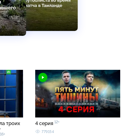
12+
ла троих
4 серия
у
779154
16+