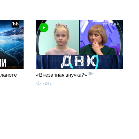
16+
планете
«Внезапная внучка?»
7248