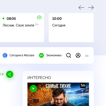
08:05
10:00
10
16+
Лесник. Своя земля
Сегодня
Ч
Сегодня в Москве
Экономика
18+
СЯ
ИНТЕРЕСНО