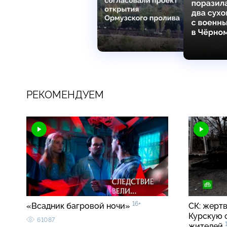
РЕКОМЕНДУЕМ
16+
«Всадник багровой ночи»
СК: жерт
Курскую 
61087
жителей