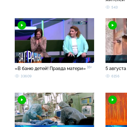
543
16+
«В баню детей! Правда матери»
5 августа
33609
6156