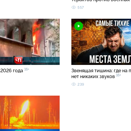
557
16+
 2026 года
Звенящая тишина: где на 
16+
нет никаких звуков
239