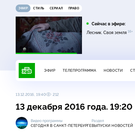
ЭФИР
СТИЛЬ
СЕРИАЛ
ПРАВО
05:00
05:25
Сейчас в эфире:
16+
16+
16+
Сегодня
Лесник
Лесник. Своя земля
ЭФИР
ТЕЛЕПРОГРАММА
НОВОСТИ
С
13.12.2016, 19:40
212
13 декабря 2016 года. 19:20
Видео программы
Раздел
СЕГОДНЯ В САНКТ-ПЕТЕРБУРГЕ
ВЫПУСКИ НОВОСТЕЙ