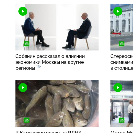
Собянин рассказал о влиянии
Стереоск
экономики Москвы на другие
снимками
16+
регионы
в столиц
В Каменские пруды на ВДНХ
Метро Мо