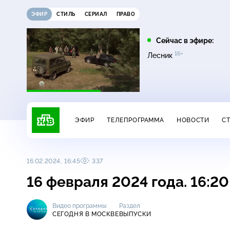
ЭФИР
СТИЛЬ
СЕРИАЛ
ПРАВО
21:15
21:30
Сейчас в эфире:
12+
16+
на
Сегодня
Неизвестная Россия
Лесник
ЭФИР
ТЕЛЕПРОГРАММА
НОВОСТИ
С
16.02.2024, 16:45
337
16 февраля 2024 года. 16:2
Видео программы
Раздел
СЕГОДНЯ В МОСКВЕ
ВЫПУСКИ