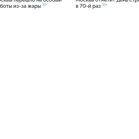
16+
16+
аботы
из-за
жары
в
70-й
раз