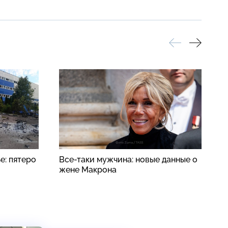
е: пятеро
Все-таки мужчина: новые данные о
Р
жене Макрона
з