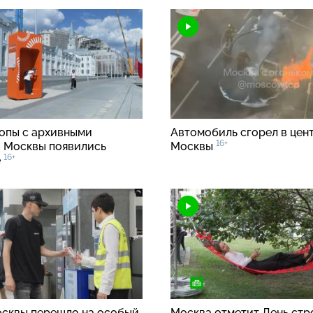
опы с архивными
Автомобиль сгорел в цен
16+
 Москвы появились
Москвы
16+
е
сквы перешло на особый
Москва отметит День стр