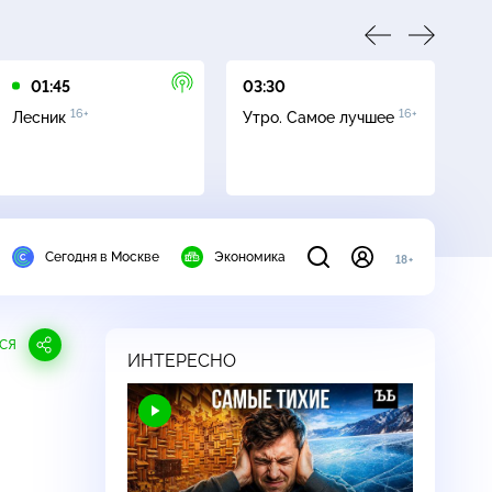
01:45
03:30
05
16+
16+
Лесник
Утро. Самое лучшее
Се
Сегодня в Москве
Экономика
18+
СЯ
ИНТЕРЕСНО