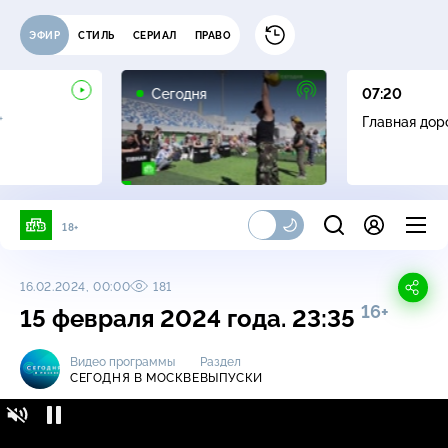
ЭФИР
СТИЛЬ
СЕРИАЛ
ПРАВО
Сегодня
07:20
+
Главная дор
18+
16.02.2024, 00:00
181
16+
15 февраля 2024 года. 23:35
Видео программы
Раздел
СЕГОДНЯ В МОСКВЕ
ВЫПУСКИ
Сегодня в Москве / Выпуски / 15 февраля
16+