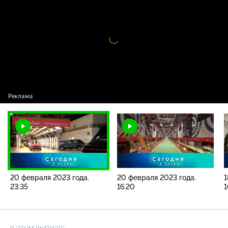
2023 года. 23:35
Видео
проигрыватель
загружается.
20 февраля 2023 года.
20 февраля 2023 года.
1
23:35
16:20
1