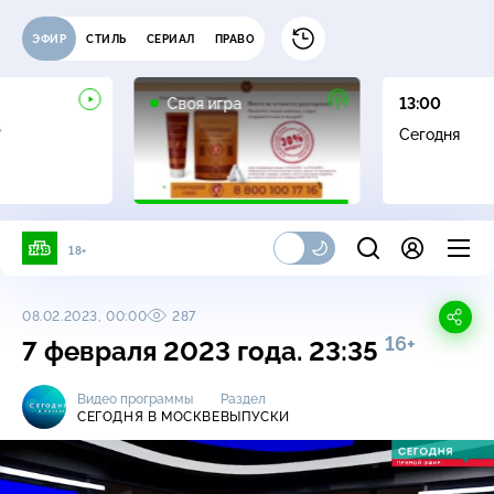
ЭФИР
СТИЛЬ
СЕРИАЛ
ПРАВО
0+
Своя игра
13:00
+
Сегодня
18+
08.02.2023, 00:00
287
16+
7 февраля 2023 года. 23:35
Видео программы
Раздел
СЕГОДНЯ В МОСКВЕ
ВЫПУСКИ