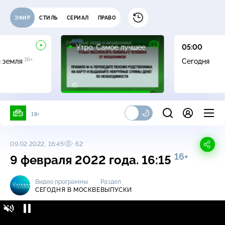
ЭФИР
СТИЛЬ
СЕРИАЛ
ПРАВО
16+
Утро. Самое лучшее
05:00
16+
я земля
Сегодня
18+
09.02.2022, 16:45
62
16+
9 февраля 2022 года. 16:15
Видео программы
Раздел
СЕГОДНЯ В МОСКВЕ
ВЫПУСКИ
Сегодня в Москве / Выпуски / 9 февраля
16+