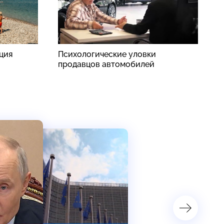
рция
Психологические уловки
Р
продавцов автомобилей
у