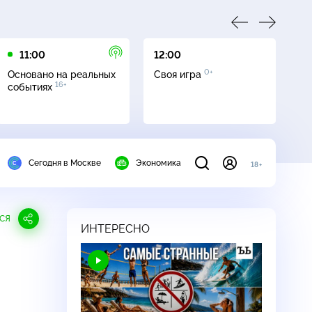
11:00
12:00
13
0+
Основано на реальных
Своя игра
Се
16+
событиях
Сегодня в Москве
Экономика
18+
СЯ
ИНТЕРЕСНО