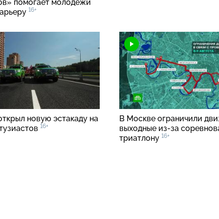
ов» помогает молодежи
16+
карьеру
открыл новую эстакаду на
В Москве ограничили дви
16+
тузиастов
выходные из-за соревнов
16+
триатлону