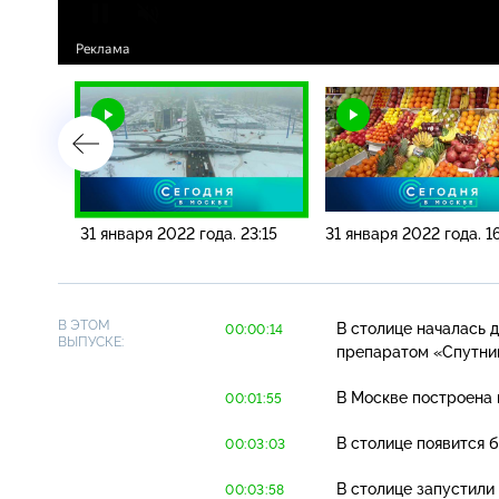
16:15
31 января 2022 года. 23:15
31 января 2022 года. 16
В ЭТОМ
В столице началась д
00:00:14
ВЫПУСКЕ:
препаратом «Спутни
В Москве построена 
00:01:55
В столице появится 
00:03:03
В столице запустил
00:03:58