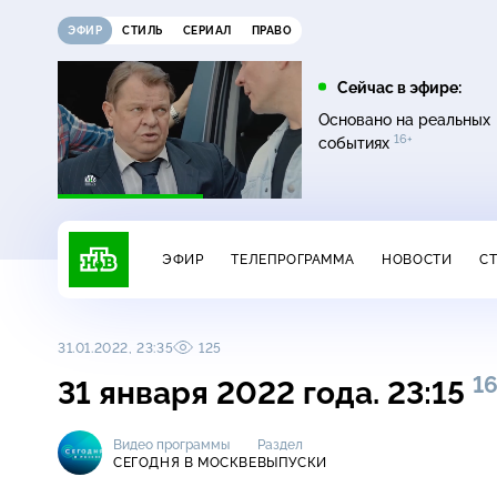
ЭФИР
СТИЛЬ
СЕРИАЛ
ПРАВО
07:20
08:00
Сейчас в эфире:
16+
12+
Главная дорога
Живая еда
Основано на реальных
16+
событиях
ЭФИР
ТЕЛЕПРОГРАММА
НОВОСТИ
С
31.01.2022, 23:35
125
16
31 января 2022 года. 23:15
Видео программы
Раздел
СЕГОДНЯ В МОСКВЕ
ВЫПУСКИ