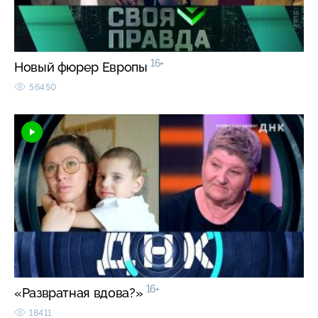
16+
Новый фюрер Европы
56450
16+
«Развратная вдова?»
18411