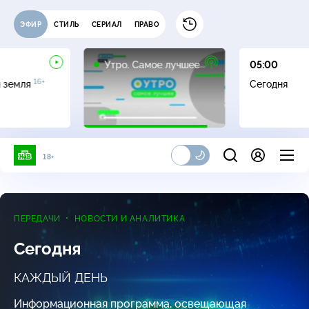
ЭФИР
СТИЛЬ
СЕРИАЛ
ПРАВО
16+
Утро. Самое лучшее
05:00
16+
я земля
Сегодня
18+
ПЕРЕДАЧИ
НОВОСТИ И АНАЛИТИКА
Сегодня
КАЖДЫЙ ДЕНЬ
Информационная программа, освещающая