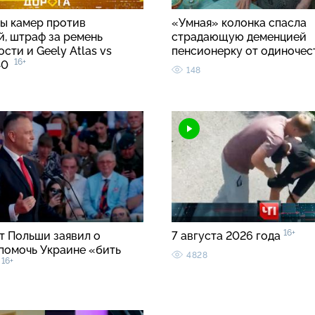
ы камер против
«Умная» колонка спасла
й, штраф за ремень
страдающую деменцией
сти и Geely Atlas vs
пенсионерку от одиноче
16+
C40
148
16+
т Польши заявил о
7 августа 2026 года
помочь Украине «бить
4828
16+
»