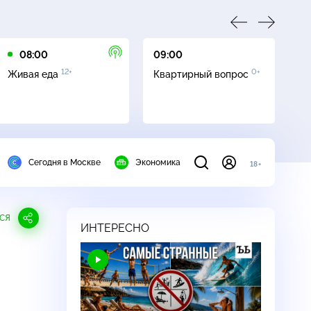
08:00
09:00
10
12+
0+
Живая еда
Квартирный вопрос
С
Сегодня в Москве
Экономика
18+
СЯ
ИНТЕРЕСНО