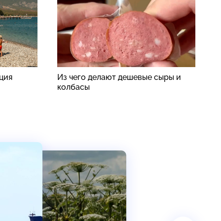
рция
Из чего делают дешевые сыры и
П
колбасы
п