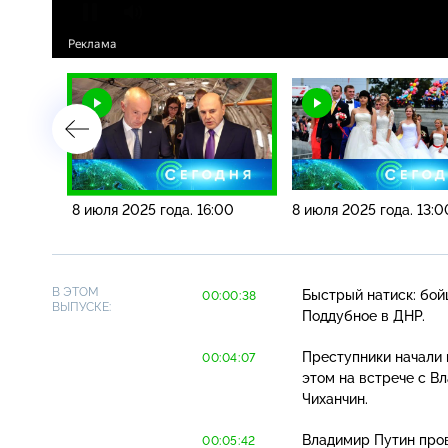
00
8 июля 2025 года. 16:00
8 июля 2025 года. 13:0
В ЭТОМ
Быстрый натиск: бой
00:00:38
ВЫПУСКЕ:
Поддубное в ДНР.
Преступники начали 
00:04:07
этом на встрече с 
Чиханчин.
Владимир Путин про
00:05:42