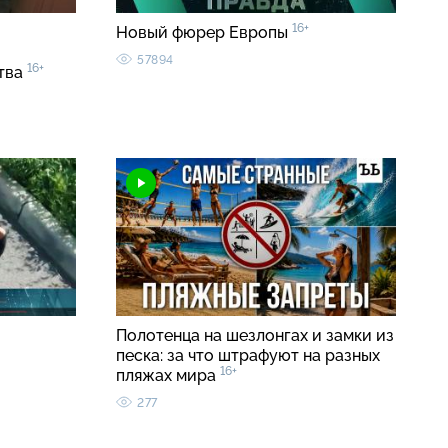
16+
Новый фюрер Европы
57894
16+
ства
Полотенца на шезлонгах и замки из
песка: за что штрафуют на разных
16+
пляжах мира
277