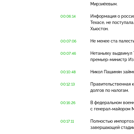
Мирзиёевым.
Информация о россия
00:06:14
Техасе, не поступал
Хьюстон.
Не менее ста палести
00:07:06
Нетаньяху выдвинул 
00:07:46
премьер-министр
Из
Никол Пашинян займе
00:10:48
Правительственная к
00:12:13
долгов по налогам.
В федеральном воен
00:16:26
с
генерал-майором
М
Полностью импорто
00:17:11
завершающей стадии