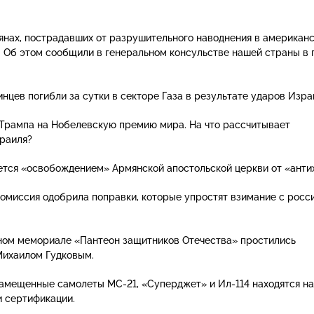
нах, пострадавших от разрушительного наводнения в американ
а. Об этом сообщили в генеральном консульстве нашей страны в 
нцев погибли за сутки в секторе Газа в результате ударов Изра
Трампа на Нобелевскую премию мира. На что рассчитывает
раиля?
тся «освобождением» Армянской апостольской церкви от «анти
омиссия одобрила поправки, которые упростят взимание с росс
ном мемориале «Пантеон защитников Отечества» простились
ихаилом Гудковым.
замещенные самолеты
МС-21
, «Суперджет» и
Ил-114
находятся на
 сертификации.