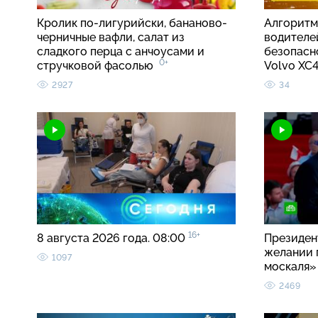
Кролик по-лигурийски, бананово-
Алгоритм
черничные вафли, салат из
водителе
сладкого перца с анчоусами и
безопасно
0+
стручковой фасолью
Volvo X
2927
34
16+
8 августа 2026 года. 08:00
Президен
желании 
1097
москаля
2469