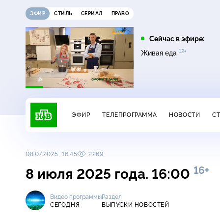
ЭФИР
СТИЛЬ
СЕРИАЛ
ПРАВО
05:25
06:20
Сейчас в эфире:
16+
0+
12+
Поедем, поедим!
Едим Дома
Живая еда
ЭФИР
ТЕЛЕПРОГРАММА
НОВОСТИ
С
08.07.2025, 16:45
2269
16+
8 июля 2025 года. 16:00
Видео программы
Раздел
СЕГОДНЯ
ВЫПУСКИ НОВОСТЕЙ