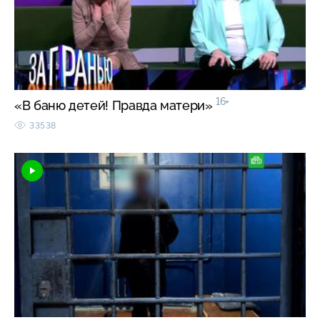
16+
«В баню детей! Правда матери»
33538