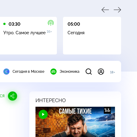
03:30
05:00
05
16+
Утро. Самое лучшее
Сегодня
Ле
Сегодня в Москве
Экономика
18+
СЯ
ИНТЕРЕСНО