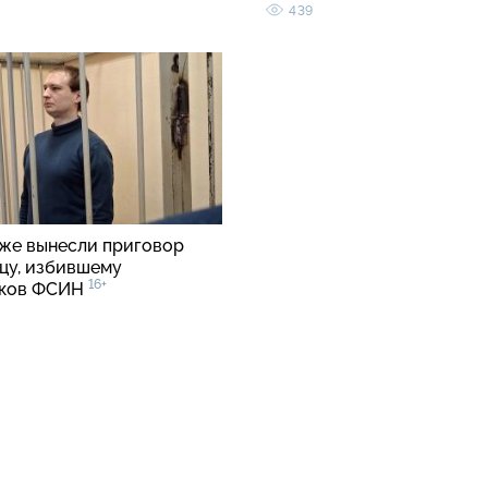
439
же вынесли приговор
цу, избившему
16+
иков ФСИН