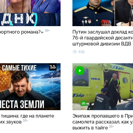
16+
рортного романа?»
Путин заслушал доклад к
76-й гвардейской десант
штурмовой дивизии ВДВ
615
тишина: где на планете
Экипаж пропавшего в Пр
16+
ких звуков
самолета рассказал, как 
16+
выжить в тайге