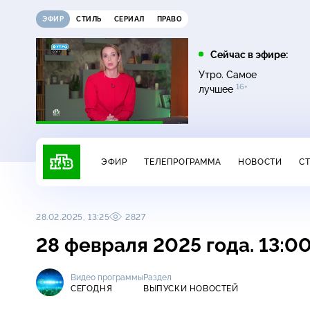
ЭФИР
СТИЛЬ
СЕРИАЛ
ПРАВО
21:15
21:30
Сейчас в эфире:
6+
ди
Сегодня
Неизвестная Россия
Утро. Самое
16+
лучшее
ЭФИР
ТЕЛЕПРОГРАММА
НОВОСТИ
С
28.02.2025, 13:25
2827
28 февраля 2025 года. 13:0
Видео программы
Раздел
СЕГОДНЯ
ВЫПУСКИ НОВОСТЕЙ