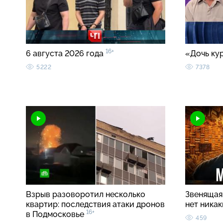
16+
6 августа 2026 года
«Дочь ку
5222
7378
Взрыв разоворотил несколько
Звенящая 
квартир: последствия атаки дронов
нет ника
16+
в Подмосковье
459