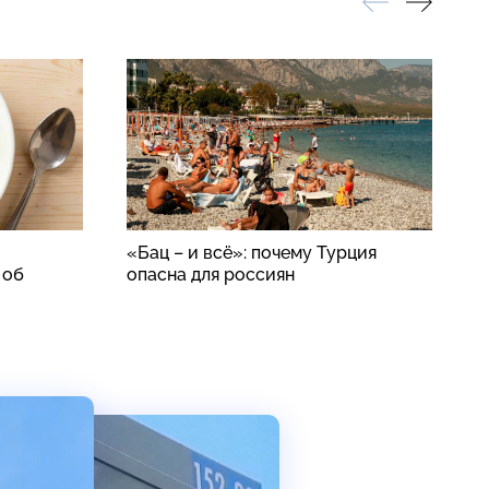
«Бац – и всё»: почему Турция
В
 об
опасна для россиян
ж