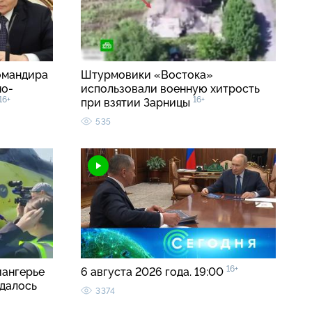
омандира
Штурмовики «Востока»
но-
использовали военную хитрость
16+
16+
при взятии Зарницы
535
16+
иангерье
6 августа 2026 года. 19:00
удалось
3374