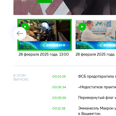
Загрузка
:
4.93%
/
. 16:00
28 февраля 2025 года. 13:00
28 февраля 2025 года.
В ЭТОМ
ФСБ предотвратила п
00:01:05
ВЫПУСКЕ:
«Недостатков практи
00:06:34
Перевернутый флаг и
00:09:56
Эмманюэль Макрон у
00:12:28
в Вашингтон.