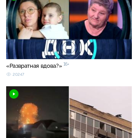
16+
«Развратная вдова?»
20247