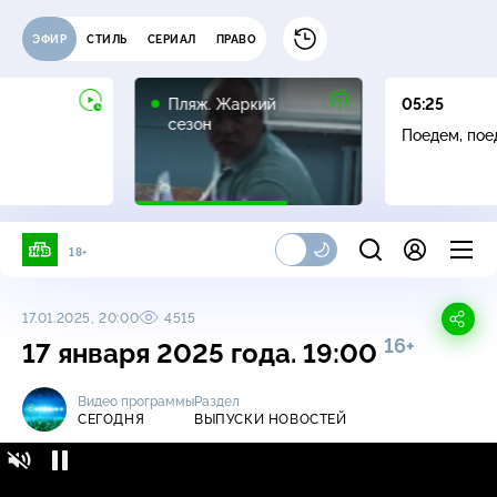
ЭФИР
СТИЛЬ
СЕРИАЛ
ПРАВО
16+
Пляж. Жаркий
05:25
сезон
Поедем, пое
18+
17.01.2025, 20:00
4515
16+
17 января 2025 года. 19:00
Видео программы
Раздел
СЕГОДНЯ
ВЫПУСКИ НОВОСТЕЙ
Сегодня / Выпуски новостей / 17 января
16+