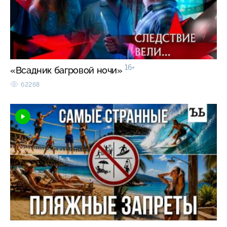
16+
«Всадник багровой ночи»
62268