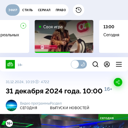
ЭФИР
СТИЛЬ
СЕРИАЛ
ПРАВО
0+
Своя игра
13:00
 реальных
Сегодня
18+
31.12.2024, 10:15
4722
16+
31 декабря 2024 года. 10:00
Видео программы
Раздел
СЕГОДНЯ
ВЫПУСКИ НОВОСТЕЙ
16+