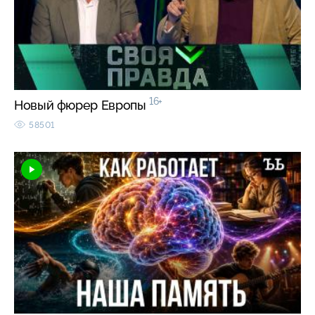
16+
Новый фюрер Европы
58501