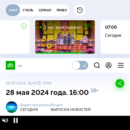
ЭФИР
СТИЛЬ
СЕРИАЛ
ПРАВО
12+
У нас выигрывают!
07:00
Сегодня
18+
28.05.2024, 16:45
2748
16+
28 мая 2024 года. 16:00
Видео программы
Раздел
СЕГОДНЯ
ВЫПУСКИ НОВОСТЕЙ
Сегодня / Выпуски новостей / 28 мая 2024
16+