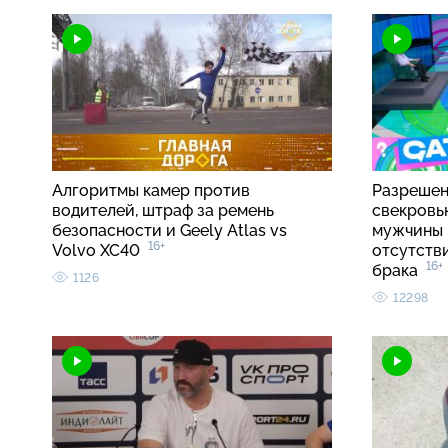
Алгоритмы камер против
Разрешен
водителей, штраф за ремень
свекровь
безопасности и Geely Atlas vs
мужчины 
16+
Volvo XC40
отсутств
16+
брака
1126
12298