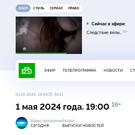
ЭФИР
СТИЛЬ
СЕРИАЛ
ПРАВО
10:00
11:00
Сейчас в эфире:
0+
16+
16+
Сатья
Основано на реальных
Следствие вели…
16+
событиях
ЭФИР
ТЕЛЕПРОГРАММА
НОВОСТИ
С
01.05.2024, 19:30
5631
16+
1 мая 2024 года. 19:00
Видео программы
Раздел
СЕГОДНЯ
ВЫПУСКИ НОВОСТЕЙ