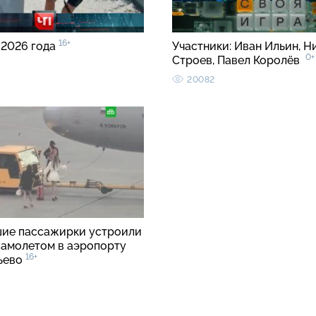
16+
 2026 года
Участники: Иван Ильин, Н
0+
Строев, Павел Королёв
20082
ие пассажирки устроили
 самолетом в аэропорту
16+
ьево