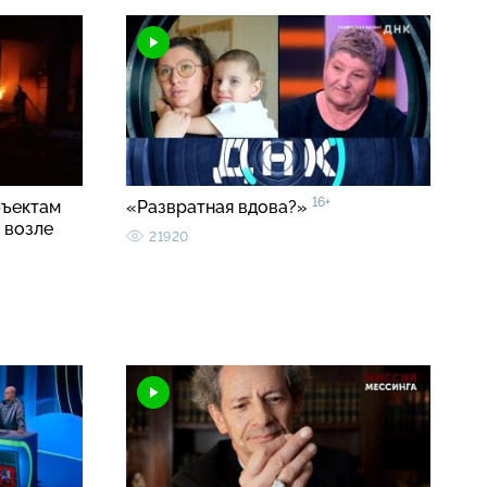
16+
бъектам
«Развратная вдова?»
 возле
21920