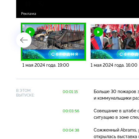
00
1 мая 2024 года. 19:00
1 мая 2024 года. 16:00
В ЭТОМ
Больше 30 пожаров з
00:01:15
ВЫПУСКЕ:
и коммунальщики ра
Совещание в штабе 
00:03:56
ситуацию в зоне спе
Сожженный Abrams, р
00:04:38
открылась выставка 