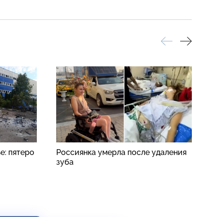
е: пятеро
Россиянка умерла после удаления
С
зуба
с
б