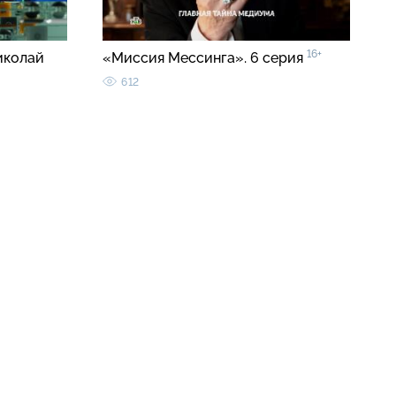
16+
иколай
«Миссия Мессинга». 6 серия
612