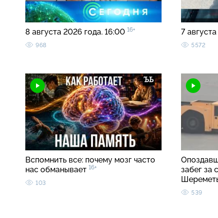
16+
8 августа 2026 года. 16:00
7 августа
968
5572
Вспомнить все: почему мозг часто
Опоздавш
16+
нас обманывает
забег за
Шеремет
103
539