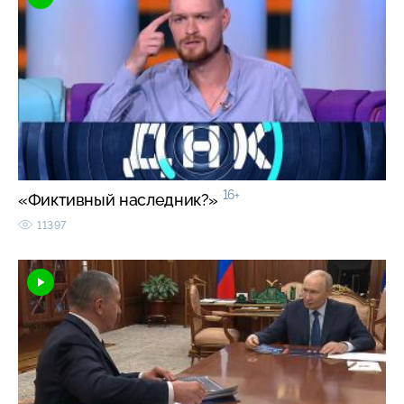
16+
«Фиктивный наследник?»
11397