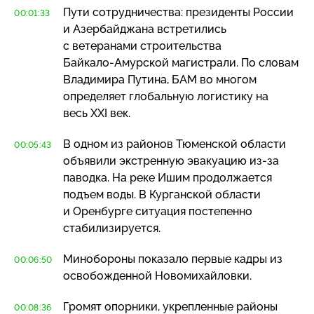
Пути сотрудничества: президенты России
00:01:33
и Азербайджана встретились
с ветеранами строительства
Байкало-Амурской
магистрали. По словам
Владимира Путина, БАМ во многом
определяет глобальную логистику на
весь XXI век.
В одном из районов Тюменской области
00:05:43
объявили экстренную эвакуацию
из-за
паводка. На реке Ишим продолжается
подъем воды. В Курганской области
и Оренбурге ситуация постепенно
стабилизируется.
Минобороны показало первые кадры из
00:06:50
освобожденной Новомихайловки.
Громят опорники, укрепленные районы
00:08:36