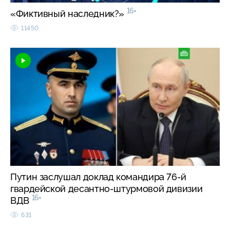
16+
«Фиктивный наследник?»
11450
Путин заслушал доклад командира 76-й
гвардейской десантно-штурмовой дивизии
16+
ВДВ
631