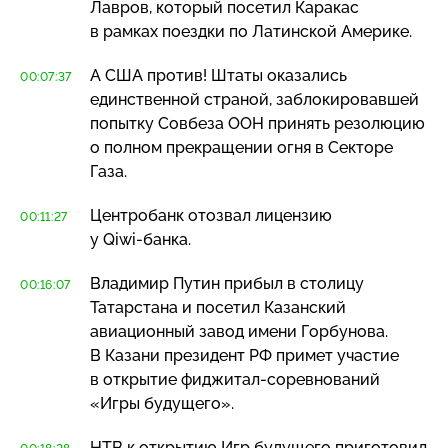
Лавров, который посетил Каракас
в рамках поездки по Латинской Америке.
А США против! Штаты оказались
00:07:37
единственной страной, заблокировавшей
попытку Совбеза ООН принять резолюцию
о полном прекращении огня в Секторе
Газа.
Центробанк отозвал лицензию
00:11:27
у
Qiwi-банка
.
Владимир Путин прибыл в столицу
00:16:07
Татарстана и посетил Казанский
авиационный завод имени Горбунова.
В Казани президент РФ примет участие
в открытие
фиджитал-соревнований
«Игры будущего».
НТВ к открытию Игр будущего приготовил