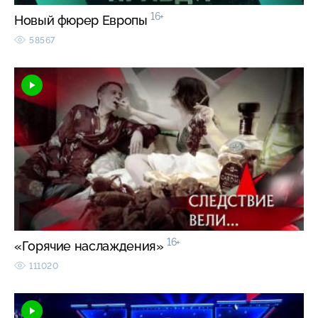
16+
Новый фюрер Европы
58567
16+
«Горячие наслаждения»
111020