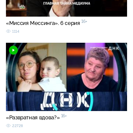
16+
«Миссия Мессинга». 6 серия
1114
16+
«Развратная вдова?»
22728