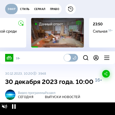
ЭФИР
СТИЛЬ
СЕРИАЛ
ПРАВО
0+
Дачный ответ
23:50
16+
жой среди
Сильная
18+
30.12.2023, 10:20
3948
16+
30 декабря 2023 года. 10:00
Видео программы
Раздел
СЕГОДНЯ
ВЫПУСКИ НОВОСТЕЙ
Сегодня / Выпуски новостей / 30 декабря
16+