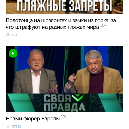
Полотенца на шезлонгах и замки из песка: за
16+
что штрафуют на разных пляжах мира
181
16+
Новый фюрер Европы
57110