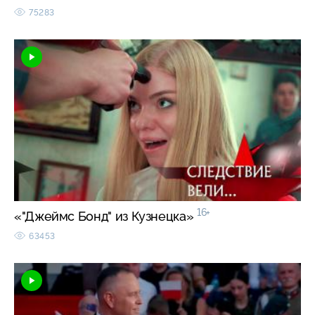
75283
16+
«"Джеймс Бонд" из Кузнецка»
63453