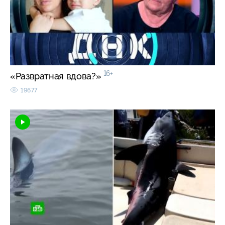
16+
«Развратная вдова?»
19677