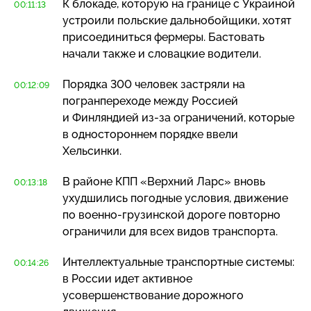
К блокаде, которую на границе с Украиной
00:11:13
устроили польские дальнобойщики, хотят
присоединиться фермеры. Бастовать
начали также и словацкие водители.
Порядка 300 человек застряли на
00:12:09
погранпереходе между Россией
и Финляндией
из-за
ограничений, которые
в одностороннем порядке ввели
Хельсинки.
В районе КПП «Верхний Ларс» вновь
00:13:18
ухудшились погодные условия, движение
по
военно-грузинской
дороге повторно
ограничили для всех видов транспорта.
Интеллектуальные транспортные системы:
00:14:26
в России идет активное
усовершенствование дорожного