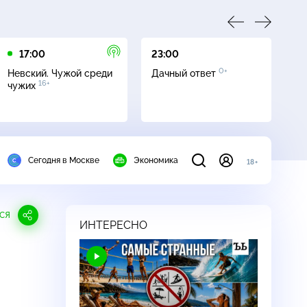
17:00
23:00
23
0+
Невский. Чужой среди
Дачный ответ
С
16+
чужих
Сегодня в Москве
Экономика
18+
СЯ
ИНТЕРЕСНО