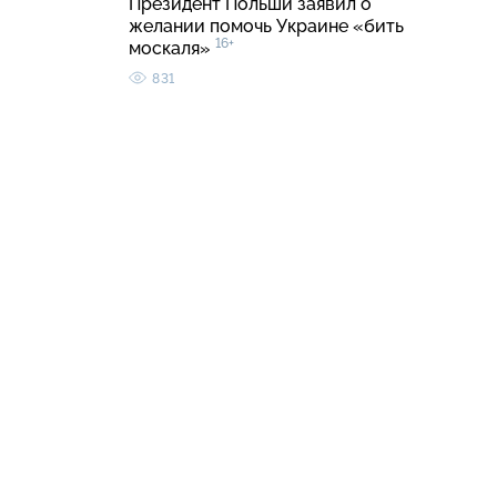
Президент Польши заявил о
желании помочь Украине «бить
16+
москаля»
831