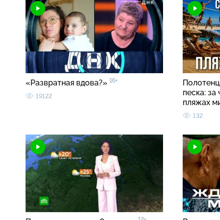
16+
«Развратная вдова?»
Полотенца
песка: за
19122
пляжах м
132
12+