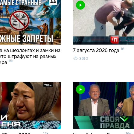
16+
 на шезлонгах и замки из
7 августа 2026 года
 что штрафуют на разных
3610
16+
ира
12+
16+