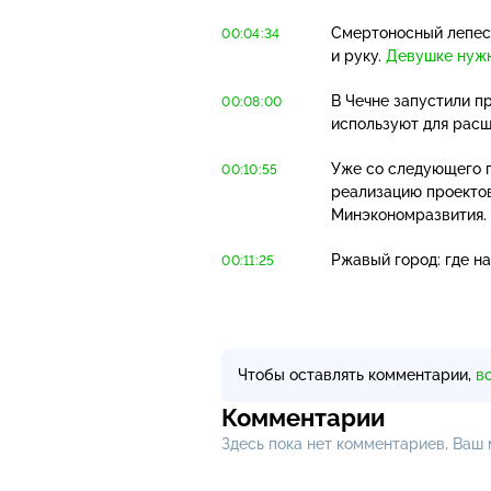
Смертоносный лепес
00:04:34
и руку.
Девушке нуж
В Чечне запустили п
00:08:00
используют для расш
Уже со следующего г
00:10:55
реализацию проектов
Минэкономразвития.
Ржавый город: где н
00:11:25
Чтобы оставлять комментарии,
в
Комментарии
Здесь пока нет комментариев, Ваш