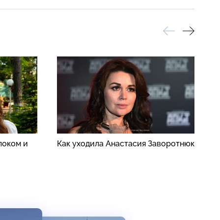
локом и
Как уходила Анастасия Заворотнюк
А
п