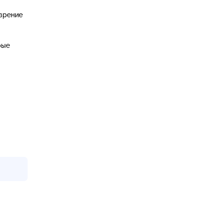
зрение
рые