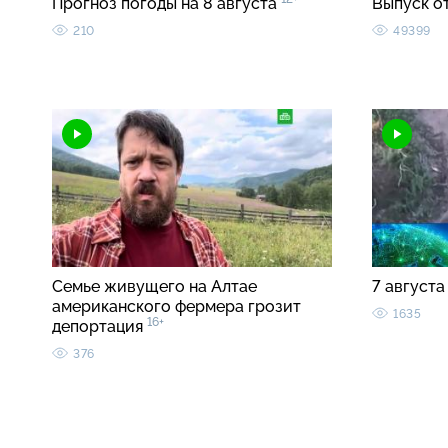
Прогноз погоды на 8 августа
Выпуск о
210
49399
Семье живущего на Алтае
7 августа
американского фермера грозит
1635
16+
депортация
376