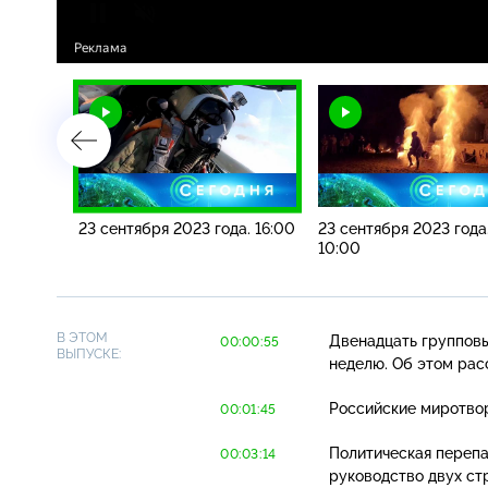
а.
23 сентября 2023 года. 16:00
23 сентября 2023 года
10:00
В ЭТОМ
Двенадцать группов
00:00:55
ВЫПУСКЕ:
неделю. Об этом рас
Российские миротво
00:01:45
Политическая перепа
00:03:14
руководство двух ст