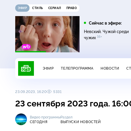
ЭФИР
СТИЛЬ
СЕРИАЛ
ПРАВО
12:00
13:00
Сейчас в эфире:
16+
Жди меня
Сегодня
Невский. Чужой среди
16+
чужих
ЭФИР
ТЕЛЕПРОГРАММА
НОВОСТИ
С
23.09.2023, 16:20
5331
23 сентября 2023 года. 16:
Видео программы
Раздел
СЕГОДНЯ
ВЫПУСКИ НОВОСТЕЙ