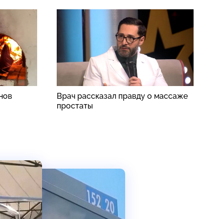
нов
Врач рассказал правду о массаже
С
простаты
с
б