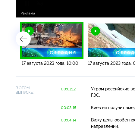
 13:00
17 августа 2023 года. 10:00
17 августа 2023 года. 
В ЭТОМ
Утром российские во
00:01:12
ВЫПУСКЕ:
ГЭС.
Киев не получит ам
00:03:15
Вижу цель: особенно
00:04:14
направлении.