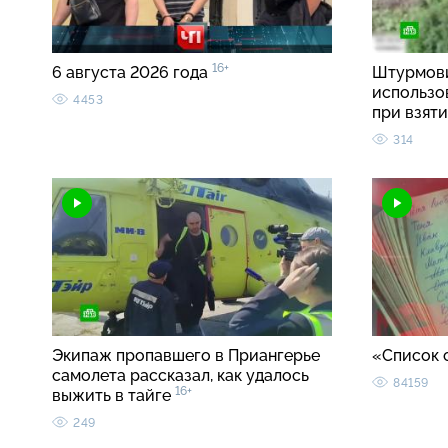
16+
6 августа 2026 года
Штурмови
использо
4453
при взят
314
Экипаж пропавшего в Приангерье
«Список 
самолета рассказал, как удалось
84159
16+
выжить в тайге
249