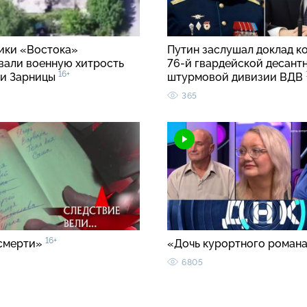
ки «Востока»
Путин заслушал доклад к
вали военную хитрость
76-й гвардейской десант
16+
ии Зарницы
штурмовой дивизии ВДВ
365
16+
смерти»
«Дочь курортного роман
6805