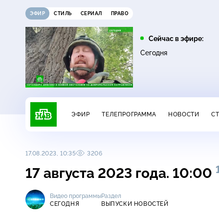
ЭФИР
СТИЛЬ
СЕРИАЛ
ПРАВО
13:00
13:45
Сейчас в эфире:
Сегодня
Невский. Проверка на
Сегодня
16+
прочность
ЭФИР
ТЕЛЕПРОГРАММА
НОВОСТИ
С
17.08.2023, 10:35
3206
17 августа 2023 года. 10:00
Видео программы
Раздел
СЕГОДНЯ
ВЫПУСКИ НОВОСТЕЙ