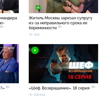
омандира
Житель Москвы зарезал супругу
но-
из-за неправильного срока ее
16+
16+
беременности
942
16+
16+
а?»
«Шеф. Возвращение». 18 серия
935434