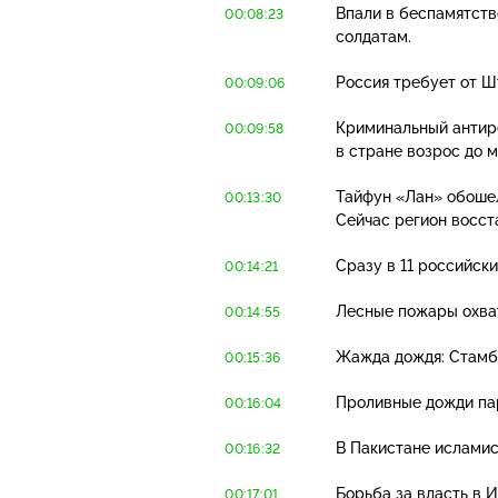
Впали в беспамятств
00:08:23
солдатам.
Россия требует от Ш
00:09:06
Криминальный антир
00:09:58
в стране возрос до 
Тайфун «Лан» обошел
00:13:30
Сейчас регион восст
Сразу в 11 российск
00:14:21
Лесные пожары охват
00:14:55
Жажда дождя: Стамбу
00:15:36
Проливные дожди па
00:16:04
В Пакистане исламис
00:16:32
Борьба за власть в 
00:17:01