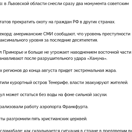
о: в Львовской области снесли сразу два монумента советским
татов прекратить охоту на граждан РФ в других странах.
екорд: американские СМИ сообщают, что уровень преступности
максимального уровня за последние десятилетия.
 Приморье и больше не угрожает наводнением восточной части 
анавливают после разрушительного удара «Хануна».
их регионов до конца августа придет экстремальная жара.
или курортный остров Тенерифе, власти эвакуируют жителей.
л может остаться без воды на фоне сильной засухи.
рализовали работу аэропорта Франкфурта.
ты разгромили пять христианских церквей.
Исламабаде: как складывается ситуация в стране в преддверии 