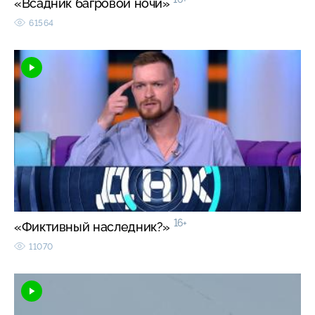
«Всадник багровой ночи»
61564
16+
«Фиктивный наследник?»
11070