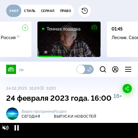
ЭФИР
СТИЛЬ
СЕРИАЛ
ПРАВО
16+
Темная лошадка
01:45
6+
 Россия
Лесник. Сво
18+
24.02.2023, 16:20
3220
16+
24 февраля 2023 года. 16:00
Видео программы
Раздел
СЕГОДНЯ
ВЫПУСКИ НОВОСТЕЙ
Сегодня / Выпуски новостей / 24 февраля
16+