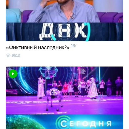
16+
«Фиктивный наследник?»
9513