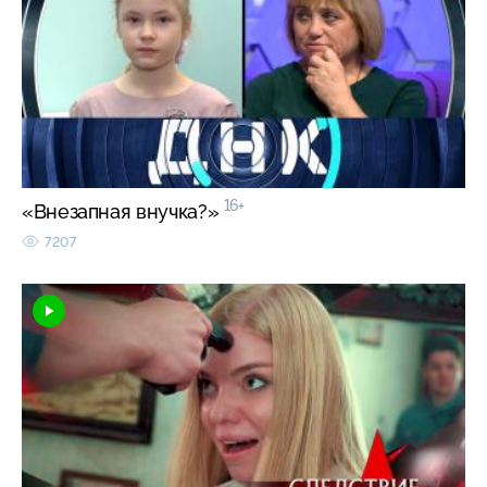
16+
«Внезапная внучка?»
7207