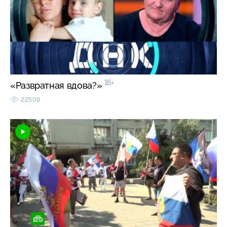
16+
«Развратная вдова?»
22509