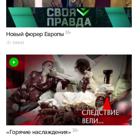
16+
Новый фюрер Европы
58463
16+
«Горячие наслаждения»