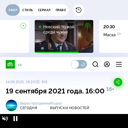
ЭФИР
СТИЛЬ
СЕРИАЛ
ПРАВО
16+
Невский. Чужой
20:30
среди чужих
12+
Маска
18+
19.09.2021, 16:20
815
16+
19 сентября 2021 года. 16:00
Видео программы
Раздел
СЕГОДНЯ
ВЫПУСКИ НОВОСТЕЙ
Сегодня / Выпуски новостей / 19 сентября
16+