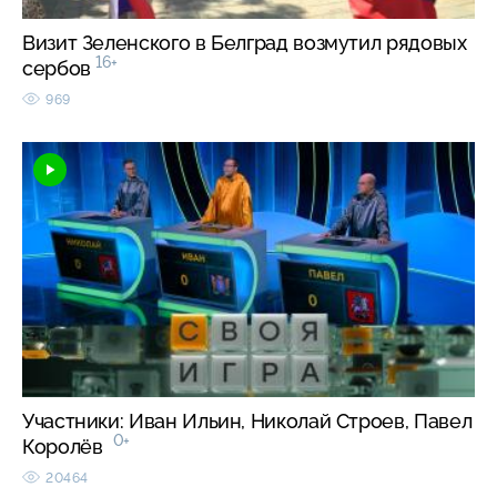
Визит Зеленского в Белград возмутил рядовых
16+
сербов
969
Участники: Иван Ильин, Николай Строев, Павел
0+
Королёв
20464