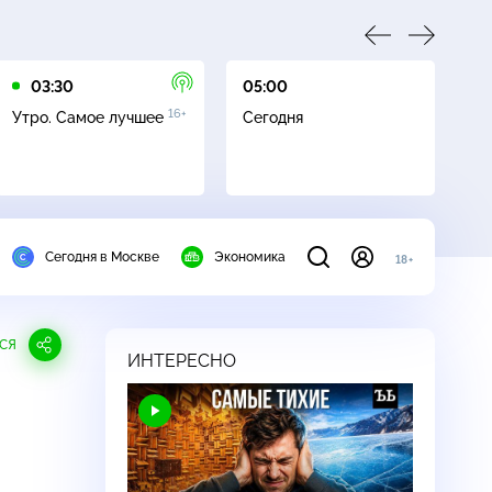
03:30
05:00
05
16+
Утро. Самое лучшее
Сегодня
Л
Сегодня в Москве
Экономика
18+
СЯ
ИНТЕРЕСНО