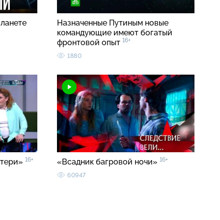
планете
Назначенные Путиным новые
командующие имеют богатый
16+
фронтовой опыт
1880
16+
16+
атери»
«Всадник багровой ночи»
60947