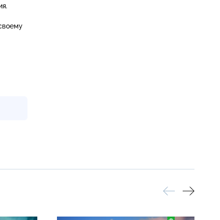
я.
своему