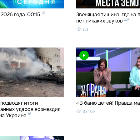
16+
 2026 года. 00:15
Звенящая тишина: где на 
16+
нет никаких звуков
171
 подводят итоги
«В баню детей! Правда м
анных ударов возмездия
33409
16+
 на Украине