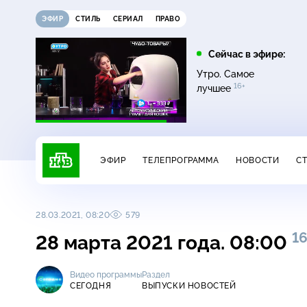
ЭФИР
СТИЛЬ
СЕРИАЛ
ПРАВО
21:30
22:00
Сейчас в эфире:
12+
16+
Неизвестная Россия
Неизвестная Россия
Утро. Самое
16+
лучшее
ЭФИР
ТЕЛЕПРОГРАММА
НОВОСТИ
С
28.03.2021, 08:20
579
16
28 марта 2021 года. 08:00
Видео программы
Раздел
СЕГОДНЯ
ВЫПУСКИ НОВОСТЕЙ