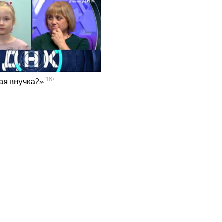
16+
ая внучка?»