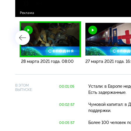
10:00
28 марта 2021 года. 08:00
27 марта 2021 года. 16
В ЭТОМ
Устали: в Европе не
00:01:05
ВЫПУСКЕ:
Есть задержанные.
Чумовой капитал: в 
00:02:57
поддержки.
Более 100 человек п
00:05:57