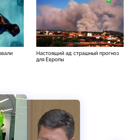
рвали
Настоящий ад: страшный прогноз
Б
для Европы
в