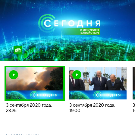
Загрузка
:
9.89%
/
Наст
3 сентября 2020 года.
3 сентября 2020 года.
3
23:25
19:00
1