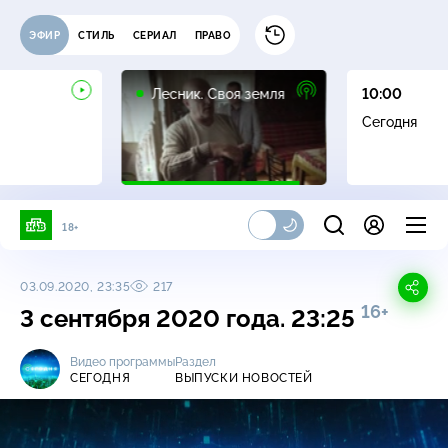
ЭФИР
СТИЛЬ
СЕРИАЛ
ПРАВО
16+
Лесник. Своя земля
10:00
Сегодня
18+
03.09.2020, 23:35
217
16+
3 сентября 2020 года. 23:25
Видео программы
Раздел
СЕГОДНЯ
ВЫПУСКИ НОВОСТЕЙ