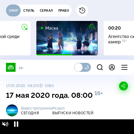
ЭФИР
СТИЛЬ
СЕРИАЛ
ПРАВО
12+
Маска
00:20
жой среди
Агентство с
16+
камер
18+
17.05.2020, 08:20
1080
16+
17 мая 2020 года. 08:00
Видео программы
Раздел
СЕГОДНЯ
ВЫПУСКИ НОВОСТЕЙ
Сегодня / Выпуски новостей / 17 мая 2020
16+