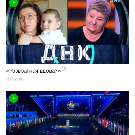
16+
«Развратная вдова?»
22780