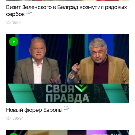
Визит Зеленского в Белград возмутил рядовых
16+
сербов
1564
16+
Новый фюрер Европы
58594