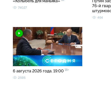
«Колыбель для маньяка»
Путин за
76-й гва
74027
штурмов
464
16+
6 августа 2026 года. 19:00
2595