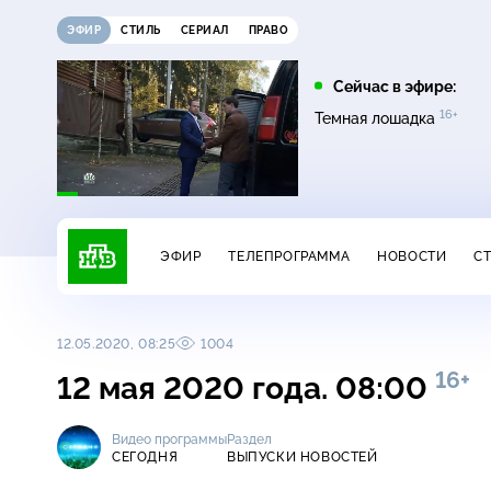
ЭФИР
СТИЛЬ
СЕРИАЛ
ПРАВО
16:00
17:00
Сейчас в эфире:
16+
на
Сегодня
Невский. Чужой среди
Темная лошадка
16+
чужих
ЭФИР
ТЕЛЕПРОГРАММА
НОВОСТИ
С
12.05.2020, 08:25
1004
16+
12 мая 2020 года. 08:00
Видео программы
Раздел
СЕГОДНЯ
ВЫПУСКИ НОВОСТЕЙ