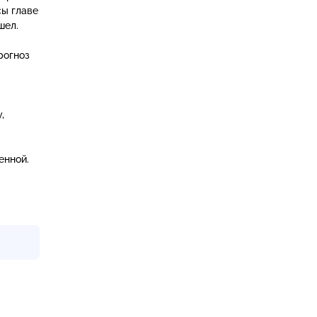
сы главе
шел.
рогноз
,
енной.