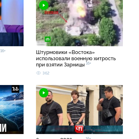
16+
»
Штурмовики «Востока»
использовали военную хитрость
16+
при взятии Зарницы
362
16+