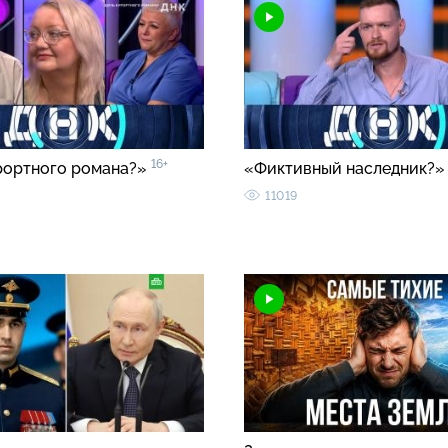
16+
рортного романа?»
«Фиктивный наследник?
11019