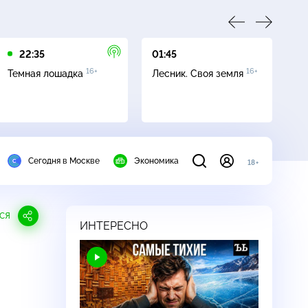
22:35
01:45
03
16+
16+
Темная лошадка
Лесник. Своя земля
Ут
Сегодня в Москве
Экономика
18+
СЯ
ИНТЕРЕСНО