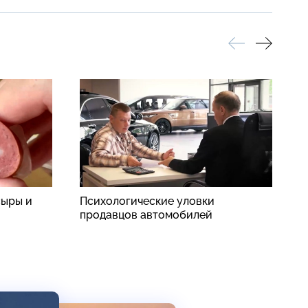
сыры и
Психологические уловки
Н
продавцов автомобилей
п
о