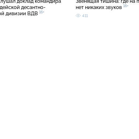
слушал доклад командира
Звенящая тишина: где на 
16+
рдейской десантно-
нет никаких звуков
16+
ой дивизии ВДВ
411