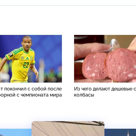
т покончил с собой после
Из чего делают дешевые 
борной с чемпионата мира
колбасы