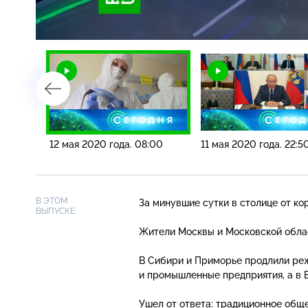
Загрузка
:
4.90%
/
:00
12 мая 2020 года. 08:00
11 мая 2020 года. 22:5
В ЭТОМ
За минувшие сутки в столице от ко
ВЫПУСКЕ:
Жители Москвы и Московской облас
В Сибири и Приморье продлили реж
и промышленные предприятия, а в 
Ушел от ответа: традиционное общ