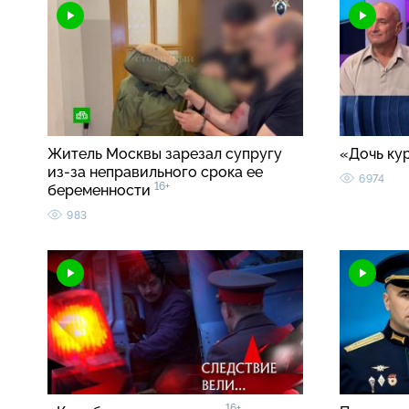
Житель Москвы зарезал супругу
«Дочь ку
из-за неправильного срока ее
6974
16+
беременности
983
16+