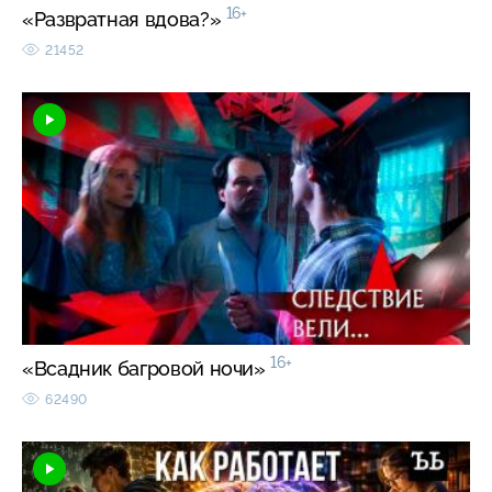
16+
«Развратная вдова?»
21452
16+
«Всадник багровой ночи»
62490