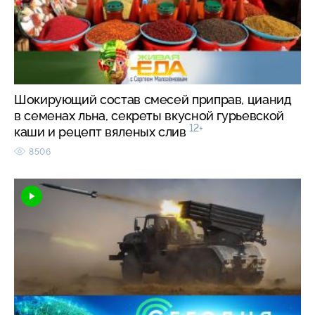
Шокирующий состав смесей приправ, цианид
в семенах льна, секреты вкусной гурьевской
12+
каши и рецепт вяленых слив
8506