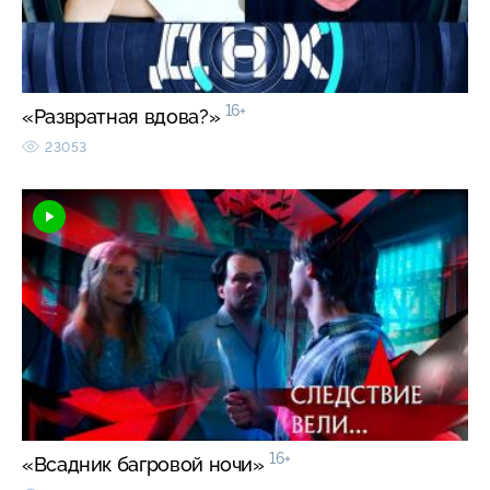
16+
«Развратная вдова?»
23053
16+
«Всадник багровой ночи»