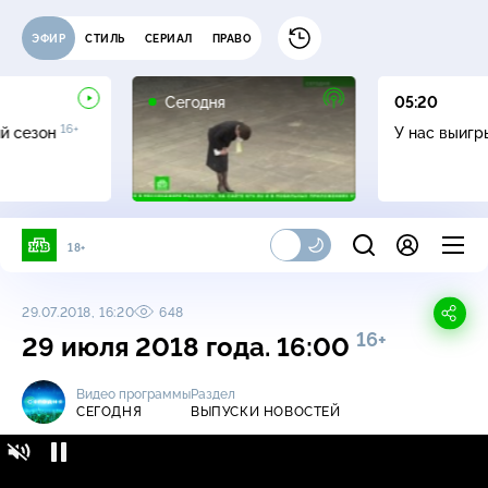
ЭФИР
СТИЛЬ
СЕРИАЛ
ПРАВО
Сегодня
05:20
16+
й сезон
У нас выиг
18+
29.07.2018, 16:20
648
16+
29 июля 2018 года. 16:00
Видео программы
Раздел
СЕГОДНЯ
ВЫПУСКИ НОВОСТЕЙ
Сегодня / Выпуски новостей / 29 июля 2018
16+