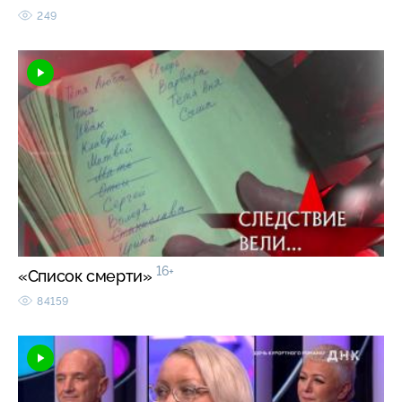
249
16+
«Список смерти»
84159