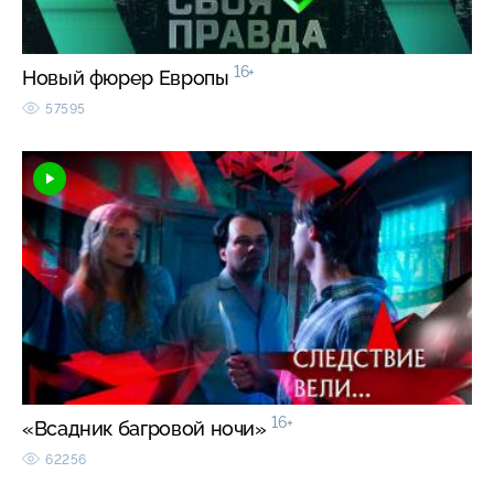
16+
Новый фюрер Европы
57595
16+
«Всадник багровой ночи»
62256